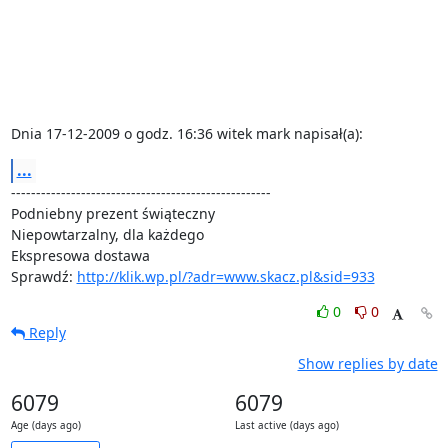
Dnia 17-12-2009 o godz. 16:36 witek mark napisał(a):
...
----------------------------------------------------

Podniebny prezent świąteczny

Niepowtarzalny, dla każdego

Ekspresowa dostawa

Sprawdź: 
http://klik.wp.pl/?adr=www.skacz.pl&sid=933
0
0
Reply
Show replies by date
6079
6079
Age (days ago)
Last active (days ago)