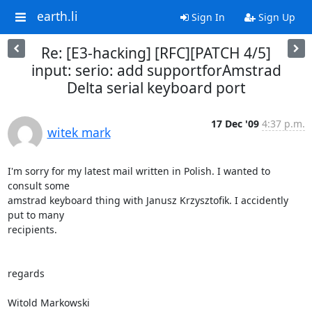
earth.li
Sign In
Sign Up
Re: [E3-hacking] [RFC][PATCH 4/5]
input: serio: add supportforAmstrad
Delta serial keyboard port
17 Dec '09
4:37 p.m.
witek mark
I'm sorry for my latest mail written in Polish. I wanted to 
consult some 

amstrad keyboard thing with Janusz Krzysztofik. I accidently 
put to many 

recipients.

regards

Witold Markowski
